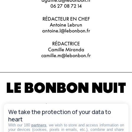
agathe.d@lebonbon.fr
06 27 08 72 14
RÉDACTEUR EN CHEF
Antoine Lebrun
antoine.l@lebonbon.fr
RÉDACTRICE
Camille Miranda
camille.m@lebonbon.fr
LE BONBON NUIT
RÉDACTRICE EN CHEF
We take the protection of your data to
Marilou Therre
heart
marilou.t@lebonbon.fr
With our 180
partners
, we wish to store and access information on
your devices (cookies, pixels in emails, etc.), combine and share
JOURNALISTE