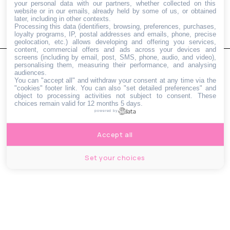
your personal data with our partners, whether collected on this
Anouk Ait
website or in our emails, already held by some of us, or obtained
anouk.a@lebonbon.fr
later, including in other contexts.
Processing this data (identifiers, browsing, preferences, purchases,
loyalty programs, IP, postal addresses and emails, phone, precise
geolocation, etc.) allows developing and offering you services,
content, commercial offers and ads across your devices and
screens (including by email, post, SMS, phone, audio, and video),
personalising them, measuring their performance, and analysing
audiences.
You can "accept all" and withdraw your consent at any time via the
"cookies" footer link
. You can also "set detailed preferences" and
object to processing activities not subject to consent. These
choices remain valid for 12 months 5 days.
powered by
Accept all
Set your choices
CONTACTS
JOBS
BBAGENCY